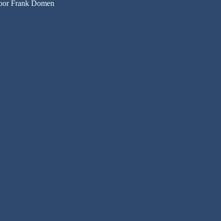
stoor Frank Domen
stoor Frank Domen
 gaat, kunnen wij ons weleens een beetje angstig voelen. Zo heeft Paulus
ief aan de christenen van Korinte roept Paulus de inwoners op ervoor te 
 hem aanraadt vanwege zijn maagkwalen een beetje wijn te drinken (1 T
. Hij moedigt Timoteüs aan om het vuur van Gods genade, dat in Hem is
oop kregen. Het is dezelfde geest, die ook aan ons diezelfde gaven van k
racht is niet afhankelijk van onze verdiensten, maar is ons door God ge
schaamte. Ons dapper genoeg maken om bijvoorbeeld met een medemens
en van roddels en om de toon van een negatief gesprek te veranderen.
k kind van God te verheffen, niet alleen degenen die wij sympathiek vin
est de onvoorwaardelijke liefde van God in ons hart heeft gestort (Rom.
en voor de mensen om ons heen.
ns in staat om boven onze angsten uit te stijgen en onze innerlijke krac
uikelen.
aan ons. Zij zijn ons erfdeel. Danken wij God voor zijn gulle gaven. Ga
Mwanga uit geloofshaat gedood; sommigen van hen hadden een functie a