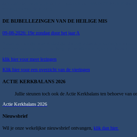
zijn Carolus Lwanga en zijn 21 gezellen die onverschrokken trouw bl
verlangens van de koning.
DE BIJBELLEZINGEN VAN DE HEILIGE MIS
09-08-2026: 19e zondag door het jaar A
Nadat de menigte was verzadigd, dwong Jezus zijn leerlingen meteen i
heengezonden, ging Hij de berg op om alleen te zijn en te bidden. De 
klik hier voor meer lezingen
Klik hier voor een overzicht van de vieringen
ACTIE KERKBALANS 2026
Jullie steunen toch ook de Actie Kerkbalans ten behoeve van 
Actie Kerkbalans 2026
Nieuwsbrief
Wil je onze wekelijkse nieuwsbrief ontvangen,
klik dan hier.