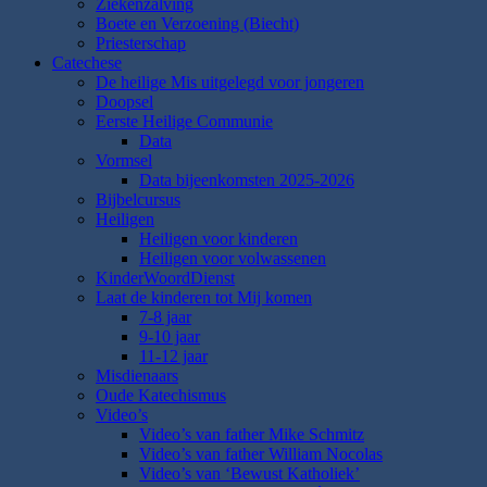
Ziekenzalving
Boete en Verzoening (Biecht)
Priesterschap
Catechese
De heilige Mis uitgelegd voor jongeren
Doopsel
Eerste Heilige Communie
Data
Vormsel
Data bijeenkomsten 2025-2026
Bijbelcursus
Heiligen
Heiligen voor kinderen
Heiligen voor volwassenen
KinderWoordDienst
Laat de kinderen tot Mij komen
7-8 jaar
9-10 jaar
11-12 jaar
Misdienaars
Oude Katechismus
Video’s
Video’s van father Mike Schmitz
Video’s van father William Nocolas
Video’s van ‘Bewust Katholiek’