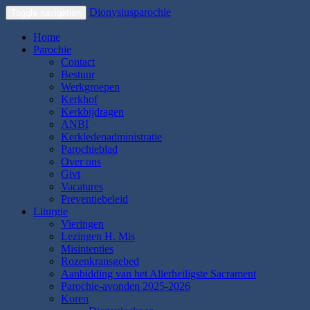
Dionysiusparochie
Toggle navigation
Home
Parochie
Contact
Bestuur
Werkgroepen
Kerkhof
Kerkbijdragen
ANBI
Kerkledenadministratie
Parochieblad
Over ons
Givt
Vacatures
Preventiebeleid
Liturgie
Vieringen
Lezingen H. Mis
Misintenties
Rozenkransgebed
Aanbidding van het Allerheiligste Sacrament
Parochie-avonden 2025-2026
Koren