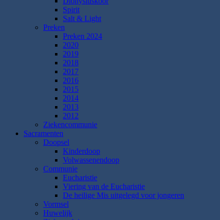
Dionysiuskoor
Spirit
Salt & Light
Preken
Preken 2024
2020
2019
2018
2017
2016
2015
2014
2013
2012
Ziekencommunie
Sacramenten
Doopsel
Kinderdoop
Volwassenendoop
Communie
Eucharistie
Viering van de Eucharistie
De heilige Mis uitgelegd voor jongeren
Vormsel
Huwelijk