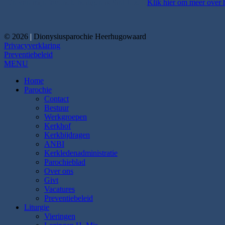
Eén van mijn favoriete heiligen is Sint Jozef.
Klik hier om meer over 
© 2026
|
Dionysiusparochie Heerhugowaard
Privacyverklaring
Preventiebeleid
MENU
Home
Parochie
Contact
Bestuur
Werkgroepen
Kerkhof
Kerkbijdragen
ANBI
Kerkledenadministratie
Parochieblad
Over ons
Givt
Vacatures
Preventiebeleid
Liturgie
Vieringen