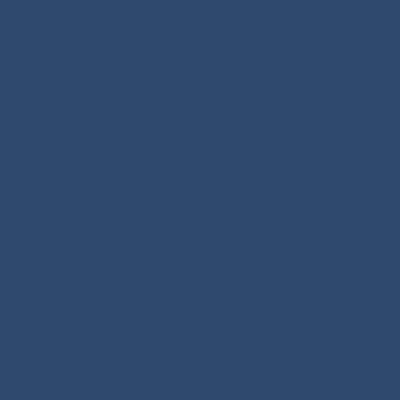
vend verbrand, omdat zij niet wilden toegeven aan de oneerbare
jl Hij de menigte heen zou zenden. Toen Hij de menigte had