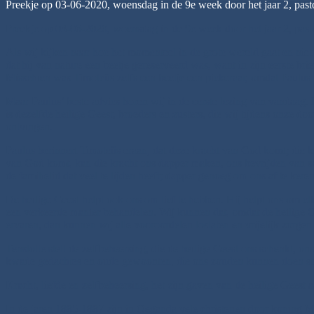
Preekje op 03-06-2020, woensdag in de 9e week door het jaar 2, pa
Preekje op 03-06-2020, woensdag in de 9e week door het jaar 2, pa
Als wij kijken naar hoe het momenteel in de grote wereld gaat en niet
dat hij van nature een beetje gereserveerd was, want in zijn eerste br
Misschien was Timoteüs zelfs een beetje een piekeraar, omdat Paulus
Maar Paulus’ beste advies horen wij in de eerste lezing van vandaag
is dezelfde heilige Geest, broeders en zusters, die wij tijdens onze d
ontvingen.
Paulus herinnert Timoteüs eraan, dat deze kracht van God komt; die k
van God komt, kan die kracht ons dapper maken, ons bevrijden van 
de familielid dat veel te lijden heeft; dapper genoeg om ons af te ker
De heilige Geest helpt ook ons om lief te hebben. Hij helpt ons om el
een verkeerde manier behandelen. Wij kunnen dat, omdat de heilige Ge
ervaren, dan kunnen wij alle vooroordelen loslaten en vrijelijk zorg
Tenslotte stelt de zelfbeheersing, die de heilige Geest ons schenkt, o
kwade gedachtes en oude gewoonten, die ons zouden kunnen doen str
Kracht, liefde en zelfbeheersing, het zijn gaven van de heilige Geest 
In de jaren 1885-1887 zijn in Oeganda vele christenen door koning 