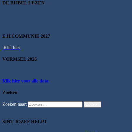
DE BIJBEL LEZEN
Wil je de hele tekst van de Bijbel – de vertaling, die wij in de heilig
E.H.COMMUNIE 2027
Klik hier
VORMSEL 2026
Ons nieuwe Vormselproject 2026 gaat op vrijdag 07-11-2025 van star
Klik hier voor alle data.
Zoeken
Zoeken naar:
Zoeken
SINT JOZEF HELPT