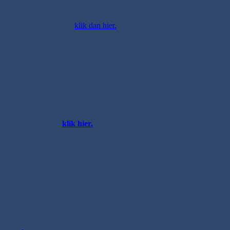
e Mis gebruiken – lezen,
klik dan hier.
t. Voor nadere info
klik hier.
De Vormselviering is op
zondag 17-05-2