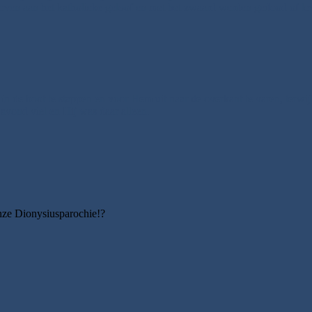
even aan het katholieke geloof en met het zwaard werden gedood of le
n de boot te stappen en voor Hem uit naar de overkant te varen, terwi
avond viel en Hij was daar alleen.
onze Dionysiusparochie!?