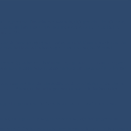
’ jonge vriend Timoteüs zich waarschijnlijk gevoeld. Het lijkt erop,
zorgen, dat Timoteüs zich bij hen thuis zou voelen (1 Kor. 16,10).
im. 5, 23).
 door de handoplegging van Paulus, in zichzelf aan te wakkeren. Dat
racht en liefde en zelfbeheersing schonk, toen wij het Vormsel
geven volgens het vrije besluit van zijn genade. En omdat deze gave
 in nood te gaan bidden; dapper genoeg om ons geloof te delen met
den, maar ook hen, die ons geduld op de proef stellen of die ons op
 5, 5). Als wij in die liefde geloven en haar ook daadwerkelijk
hten goed te gebruiken. De Geest helpt ons om ons af te keren van
an wij nu in geloof op weg en proberen wij zijn heilige gaven uit.
an het hof of behoorden tot het gevolg van de koning. De bekendsten