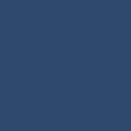
zing: melaatsen moeten zich kenbaar maken door in gescheurde kleren e
ten de gemeenschap leven, niet zomaar aanvaardt. Deze wet is een slecht
eze werkelijkheid door deze mens aan te raken. Jezus, schenkt de melaa
als alle andere mensen. Zo hoort het te zijn, en dit lijkt de melaatse ook
Jezus, en hij zegt: ‘Als U wilt, kunt U mij reinigen.’ En met die woord
 geraakt, dat Hij hem inderdaad helpt. Hiermee geeft Hij ons meteen de d
selijke normen afgeschreven en wordt hij uitgestoten. Maar zo is God ni
haal. Is ons geloof en zijn onze woorden even sterk en vol vertrouwen a
n moeilijke en bange dagen?
gen ook wij: ‘Heer God, Heer Jezus, als U wilt, kunt U mij helpen?’
n onszelf dat we er zelfs niet aan denken Gods hulp te vragen? Gelove
we ons aan Jezus spiegelen. Staan ook wij kritisch tegenover omstandi
 mensen, met andere gewoontes te maken. Staan wij open voor deze me
rden, maar er zijn in onze directe omgeving hier in Heerhugowaard, w
uchtelingen. In het najaar van 2015 komen er +/- 600 Syrische asielzoe