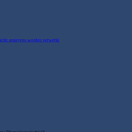
naar een nieuw leven? Naar echt leven, waar ze, zoals iedereen, recht
eeld van Jezus, proberen te leven naar Gods liefde. Laten we dus prober
door de nood van zoveel anderen. Laten we vragen aan de Heer onze God
n die we zelf krijgen van onze God ook aan anderen willen geven en 
eactie gegevens worden verwerkt
.
n de boot te stappen en voor Hem uit naar de overkant te varen, terwi
avond viel en Hij was daar alleen.