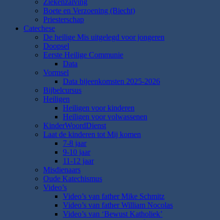
Ziekenzalving
Boete en Verzoening (Biecht)
Priesterschap
Catechese
De heilige Mis uitgelegd voor jongeren
Doopsel
Eerste Heilige Communie
Data
Vormsel
Data bijeenkomsten 2025-2026
Bijbelcursus
Heiligen
Heiligen voor kinderen
Heiligen voor volwassenen
KinderWoordDienst
Laat de kinderen tot Mij komen
7-8 jaar
9-10 jaar
11-12 jaar
Misdienaars
Oude Katechismus
Video’s
Video’s van father Mike Schmitz
Video’s van father William Nocolas
Video’s van ‘Bewust Katholiek’