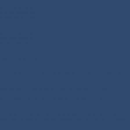
n met loshangend haren
e werkelijkheid die
tse weer de kans om in
 aan te voelen.
en toont hij aan dat
iepe zekerheid, dat er
et: bij Hem krijgt
ls die van de melaatse?
n we misschien niet dat God, dat Jezus ons in pijn en in lijden kan
gheden die geen of weinig kansen geeft aan mensen in nood?
nsen en bieden we hen de helpende hand om zich in onze
el ex- gedetineerden, mensen in de schuldsanering, mensen zonder
kers, die op zoek zijn naar een leefbaar leven in ons land. Zij hebben