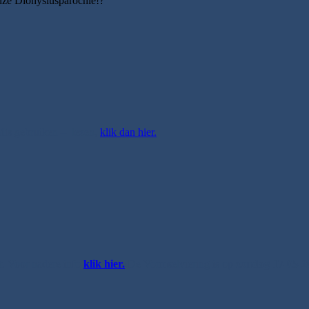
onze Dionysiusparochie!?
e Mis gebruiken – lezen,
klik dan hier.
t. Voor nadere info
klik hier.
De Vormselviering is op
zondag 17-05-2