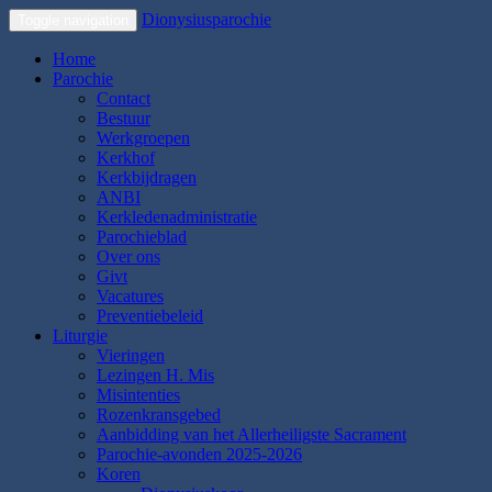
Dionysiusparochie
Toggle navigation
Home
Parochie
Contact
Bestuur
Werkgroepen
Kerkhof
Kerkbijdragen
ANBI
Kerkledenadministratie
Parochieblad
Over ons
Givt
Vacatures
Preventiebeleid
Liturgie
Vieringen
Lezingen H. Mis
Misintenties
Rozenkransgebed
Aanbidding van het Allerheiligste Sacrament
Parochie-avonden 2025-2026
Koren