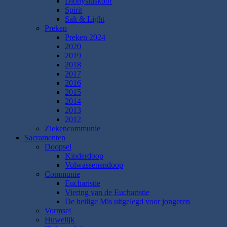
Dionysiuskoor
Spirit
Salt & Light
Preken
Preken 2024
2020
2019
2018
2017
2016
2015
2014
2013
2012
Ziekencommunie
Sacramenten
Doopsel
Kinderdoop
Volwassenendoop
Communie
Eucharistie
Viering van de Eucharistie
De heilige Mis uitgelegd voor jongeren
Vormsel
Huwelijk