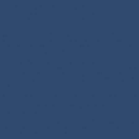
Het is duidelijk dat Jezus de strenge wet van Mozes uit de eerste le
rond te lopen, ze moeten roepen dat ze onrein zijn, en ze moeten bui
steunt op het uitstoten en vernederen van mensen. Jezus, verandert d
het echte leven te staan. Een leven waar hij recht op heeft als mens, zo
Want ondanks het verbod zich tussen de mensen te begeven, nadert hij 
hij echt gelooft dat Jezus hem kan helpen. Jezus, is daar zelf zo door
in Gods ogen hoop is voor iedereen, ook al is die ‘iedereen’ naar men
iedereen altijd een nieuwe kans.
En zoals altijd moeten wij ons afvragen waar wij zelf staan in dit ver
Vragen ook wij vol zekerheid en vol geloof om Gods steun en hulp i
Laten ook wij ons in goede en kwade dagen aanraken door Jezus? Zeg
Of menen wij dat we nooit genezing nodig hebben? Zijn we zo zeker va
helpen?
Wat we ons bij dat verhaal zeker ook moeten afvragen, is in hoever 
In onze multiculturele maatschappij krijgen we met meerdere andere
gemeenschap thuis te voelen.
Er zijn onder ons geen melaatsen die uit de gemeenschap gestoten wo
kansen en zonder toekomst. Er zijn veel armen, eenzamen, zieken en vl
behoefte aan ons medeleven en steun.