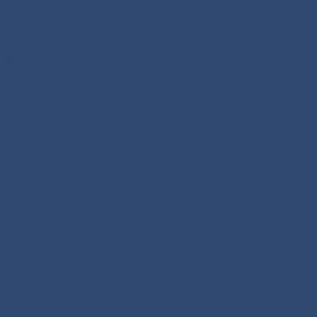
 op hebben? En steken we een helpende hand uit naar al die mensen in
en zijn liefde na te leven. Laten we het warme hart dat Jezus heeft
 dat dit onvergetelijke evangelieverhaal van vandaag geen verhaal
met hen willen delen. Amen.
jl Hij de menigte heen zou zenden. Toen Hij de menigte had