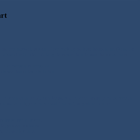
art
ie een gezwel, uitslag of een vlek op de huid hadden, gelijkend op
op afstand te houden. Zolang de ziekte duurde was die mens onrein,
et die mensen buitensloot.
ls we daarin tekortschoten.
 zeker niet in de tijd van Jezus. Niet zozeer omdat je moest vrezen
n waren religieus en sociaal ‘onrein’, uitgesloten uit de
elaatse aan te raken.
t de genezen melaatse
eer openlijk in de