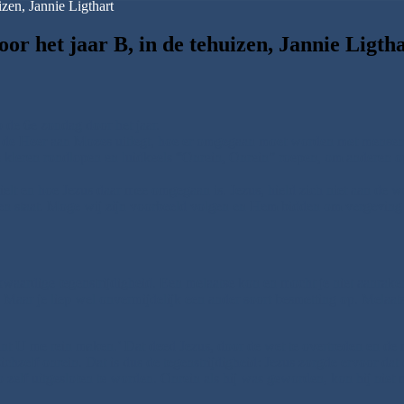
zen, Jannie Ligthart
r het jaar B, in de tehuizen, Jannie Ligth
de 6e zondag door het jaar.
e de Heer aan Mozes uitlegt, hoe er omgegaan moet worden met mensen d
de kleren rondlopen en luidkeels “Onrein, Onrein” roepen, om anderen 
elt en hoe Jezus daar mee omgegaan is. Jezus, hield zich niet aan de w
en staat. Moge wij zijn voorbeeld volgen en Hem bidden om vergeving a
aardige tegenstrijdigheid. Een melaatse kon en mocht je niet aanraken,
Maar je liep wel onvermijdelijk een ander soort besmetting op. Melaatse
nt U me rein maken.’ Dat deed Jezus, door de wet te overtreden en de m
ichzelf onrein. Dat is dus de tegenstrijdigheid: Jezus zorgde ervoor da
elf uitgesloten te worden. Onrein als hij was geworden, kon hij niet m