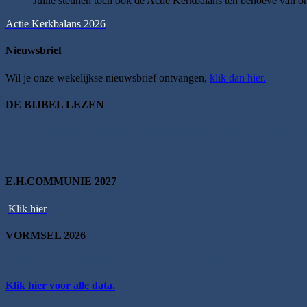
Jullie steunen toch ook de Actie Kerkbalans ten behoeve van 
Actie Kerkbalans 2026
Nieuwsbrief
Wil je onze wekelijkse nieuwsbrief ontvangen,
klik dan hier.
DE BIJBEL LEZEN
Wil je de hele tekst van de Bijbel – de vertaling, die wij in de heilig
E.H.COMMUNIE 2027
Klik hier
VORMSEL 2026
Ons nieuwe Vormselproject 2026 gaat op vrijdag 07-11-2025 van star
Klik hier voor alle data.