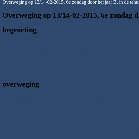
Overweging op 13/14-02-2015, 6e zondag door het jaar B, in de tehui
Overweging op 13/14-02-2015, 6e zondag doo
begroeting
Beste medegelovigen. Welkom in deze woord en communieviering op 
In de lezingen van deze zondag, horen we uit het oude testament, ho
een huidziekte. Zij moesten zich tot de priester wenden, in gescheur
was die mens buiten de gemeenschap gesloten.
In het Marcus evangelie lezen we hoe een melaatse voor Jezus neerkni
In Jezus toonde God hoe Hij aan de kant van de zwakken en de klein
overweging
Beste medegelovigen. In het evangelie van dit weekeinde zit een merkw
door hem besmet te worden, want erg besmettelijk is melaatsheid niet. 
gemeenschap.
Daarop sloeg ook de vraag van de melaatse aan Jezus: ‘Als U wilt, ku
Door een onrein persoon aan te raken en hem te reinigen, maakte hij z
weer in de gemeenschap werd opgenomen, en nam daardoor het risico z
stad komen en moest Hij op eenzame plaatsen blijven.