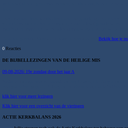
Willen wij al deze genoemde mensen, net als Jezus, helpen op de weg 
nood?
Lieve mensen, laten we als christenen, die geraakt zijn door het voorb
voor alle mensen tot het onze maken, zodat ook wij geraakt worden 
mag blijven, maar onze werkelijkheid mag worden. Zodat we de kanse
Deze site gebruikt Akismet om spam te verminderen.
Bekijk hoe je r
0
Reacties
DE BIJBELLEZINGEN VAN DE HEILIGE MIS
09-08-2026: 19e zondag door het jaar A
Nadat de menigte was verzadigd, dwong Jezus zijn leerlingen meteen i
heengezonden, ging Hij de berg op om alleen te zijn en te bidden. De 
klik hier voor meer lezingen
Klik hier voor een overzicht van de vieringen
ACTIE KERKBALANS 2026