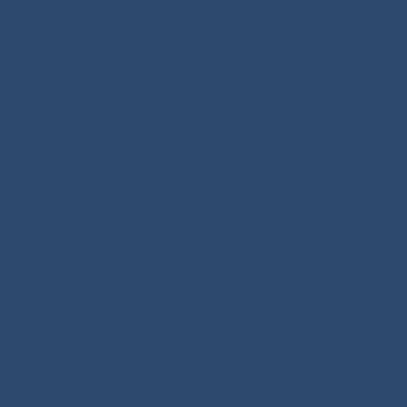
Wat heel eigenaardig is: de liefde waarover Sint-Paulus spreekt in
deze
Hymne over de liefde
gaat niet over de liefde tot God… maar
die tot de naaste. Sint-Paulus roemt inderdaad het geduld, de
goedheid en de vrijgevigheid tegenover hen met wie we
samenleven. Hij houdt ons een zeer alledaagse, praktische
naastenliefde voor, een naastenliefde die mogelijk is in duizend-en-
een omstandigheden die in ons leven kunnen voorkomen. En hij
besluit met de woorden: Geloof en Hoop zullen voorbijgaan, maar
de Liefde zal blijven.
Wat wil dit zeggen? Men moet vooreerst begrijpen wat de
broederlijke liefde is: de liefde van een lid van Christus, dat wil
zeggen van een menselijk wezen vervuld van goddelijke liefde, voor
een ander wezen dat ook van die goddelijke liefde vervuld is. Deze
broederlijke liefde zal blijven, zegt Sint-Paulus ons. Hiermee
bevestigt hij dat in de Hemel iedereen niet alleen in een eeuwig van-
aangezicht-tot- Aangezicht met God zal staan, maar dat het vooral
zal gaan om een van-aangezicht-tot-Aangezicht van het Lichaam dat
de Kerk is met haar Bruidegom, Christus. We zullen dus elkaar
blijven liefhebben met dezelfde liefde als die waarmee we elkaar op
aarde beminnen.
Dat moet ons niet verwonderen omdat God dan, in Christus, «
het al
in alles zal zijn en alles zal vullen
» (Ef 1, 23). In de Hemel zullen
we, door elkaar te beminnen, ontdekken wat we reeds vanuit het