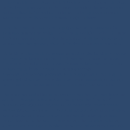
Geloof weten: door elkaar lief te hebben is het God die we in elkaar
liefhebben. En we zullen in de Hemel ontdekken dat we alle reden
hadden elkaar lief te hebben omdat we onderling reeds ledematen
waren van de volheid van Christus in zijn Lichaam.
In het licht van dit onderricht begrijpen we dat de naastenliefde
niets anders is dan de heilige Liefde, de goddelijke Liefde. Het is de
Kerk met haar miljoenen leden die allemaal, volgens hun status en
de maat van hun genade, elkaar liefhebben en diensten bewijzen.
De liefde is relationeel. Ze bestaat uit wederzijdse banden, voedende
en organische banden met het Hoofd van het Lichaam dat Jezus
Christus is. Ze is band met Jezus Christus en band van de enen met
de anderen in Jezus Christus. Ze is dus
goddelijk-
menselijk
en
menselijk-goddelijk
. Men begrijpt dat ze het enige en
unieke gebod van de Heer is dat in de Hemel aanzienlijker zal zijn
dan op aarde en dat zal uitmonden in een symfonie van liefde.
Dat is wat we aanbidden in het symbool van het Hart van Jezus die
aan de H. Margareta-Maria Alacoque gezegd heeft dat «
Hij
ondanks zijn vijanden regeren zal en onder zijn uitverkorenen
verheerlijkt zal worden
».
Dit betekent dat deze volheid een volheid
van liefde zal zijn, maar ook de triomf van de liefde op de haat,
omdat deze liefde die van Christus zal zijn die, na alles onder zijn
soevereiniteit verenigd te hebben, de wereld zal aanbieden aan zijn