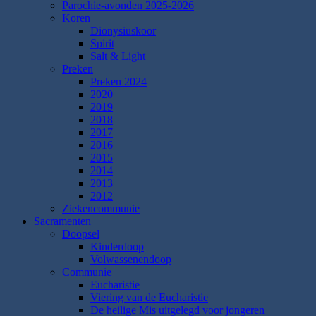
Parochie-avonden 2025-2026
Koren
Dionysiuskoor
Spirit
Salt & Light
Preken
Preken 2024
2020
2019
2018
2017
2016
2015
2014
2013
2012
Ziekencommunie
Sacramenten
Doopsel
Kinderdoop
Volwassenendoop
Communie
Eucharistie
Viering van de Eucharistie
De heilige Mis uitgelegd voor jongeren