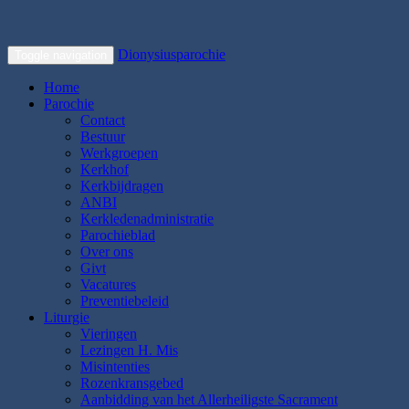
Dionysiusparochie
Toggle navigation
Home
Parochie
Contact
Bestuur
Werkgroepen
Kerkhof
Kerkbijdragen
ANBI
Kerkledenadministratie
Parochieblad
Over ons
Givt
Vacatures
Preventiebeleid
Liturgie
Vieringen
Lezingen H. Mis
Misintenties
Rozenkransgebed
Aanbidding van het Allerheiligste Sacrament