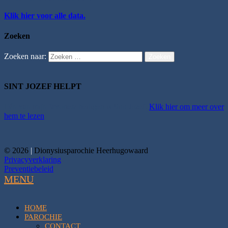
Klik hier voor alle data.
Zoeken
Zoeken naar:
Zoeken
SINT JOZEF HELPT
Eén van mijn favoriete heiligen is Sint Jozef.
Klik hier om meer over
hem te lezen
.
© 2026
|
Dionysiusparochie Heerhugowaard
Privacyverklaring
Preventiebeleid
MENU
HOME
PAROCHIE
CONTACT