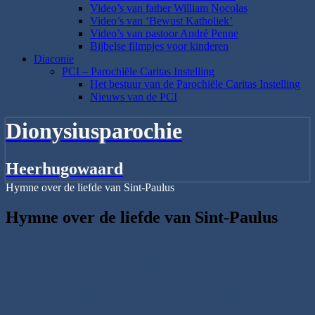
Video’s van father William Nocolas
Video’s van ‘Bewust Katholiek’
Video’s van pastoor André Penne
Bijbelse filmpjes voor kinderen
Diaconie
PCI – Parochiële Caritas Instelling
Het bestuur van de Parochiële Caritas Instelling
Nieuws van de PCI
Dionysiusparochie
Heerhugowaard
Hymne over de liefde van Sint-Paulus
Hymne over de liefde van Sint-Paulus
Vorige zondag hebben we gezien hoe Sint-Paulus, door de Kerk
te definiëren als
mystiek Lichaam van Christus
, ons een
relationele kijk gaf op de Kerk. Vandaag spreekt hij ons over
het mysterie van de liefde dat het Hart van de Kerk in vuur en
vlam zet, helemaal zoals bij haar goddelijke Bruidegom.