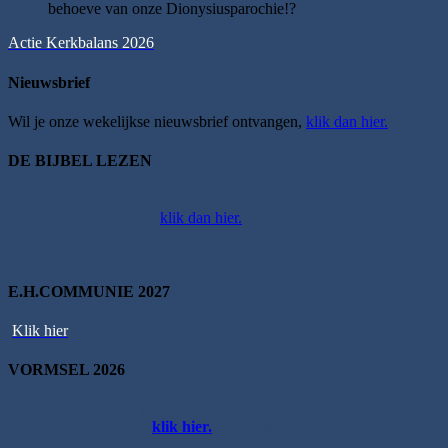
behoeve van onze Dionysiusparochie!?
Actie Kerkbalans 2026
Nieuwsbrief
Wil je onze wekelijkse nieuwsbrief ontvangen,
klik dan hier.
DE BIJBEL LEZEN
Wil je de hele tekst van de Bijbel – de vertaling, die wij in de heilige
Mis gebruiken – lezen,
klik dan hier.
E.H.COMMUNIE 2027
Klik hier
VORMSEL 2026
Ons nieuwe Vormselproject 2026 gaat op vrijdag 07-11-2025 van
start. Voor nadere info
klik hier.
De Vormselviering is op
zondag
17-05-2026 om 10.00 uur
.