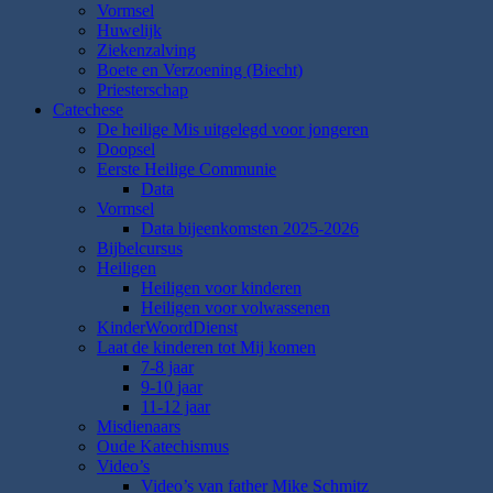
Vormsel
Huwelijk
Ziekenzalving
Boete en Verzoening (Biecht)
Priesterschap
Catechese
De heilige Mis uitgelegd voor jongeren
Doopsel
Eerste Heilige Communie
Data
Vormsel
Data bijeenkomsten 2025-2026
Bijbelcursus
Heiligen
Heiligen voor kinderen
Heiligen voor volwassenen
KinderWoordDienst
Laat de kinderen tot Mij komen
7-8 jaar
9-10 jaar
11-12 jaar
Misdienaars
Oude Katechismus
Video’s
Video’s van father Mike Schmitz