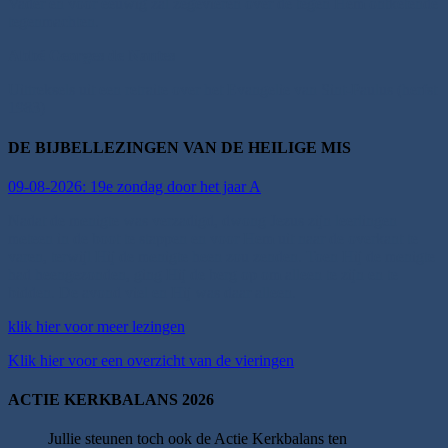
Vader en voor eeuwig zal zegevieren over de tegen Hem ontketende
tegenmachten.
Abbé Georges de Nantes
Uittreksels uit een retraite over het Evangelie van Sint-Paulus (herfst
1983)
DE BIJBELLEZINGEN VAN DE HEILIGE MIS
09-08-2026: 19e zondag door het jaar A
Nadat de menigte was verzadigd, dwong Jezus zijn leerlingen
meteen in de boot te stappen en voor Hem uit naar de overkant te
varen, terwijl Hij de menigte heen zou zenden. Toen Hij de menigte
had heengezonden, ging Hij de berg op om alleen te zijn en te
bidden. De avond viel en Hij was daar alleen.
klik hier voor meer lezingen
Klik hier voor een overzicht van de vieringen
ACTIE KERKBALANS 2026
Jullie steunen toch ook de Actie Kerkbalans ten