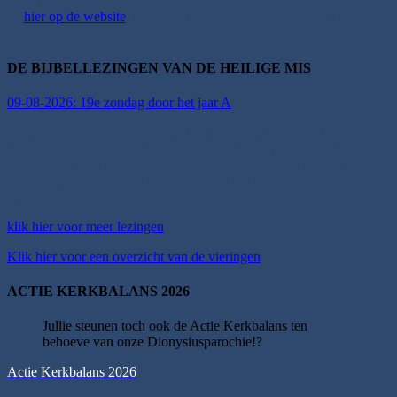
Dionysius in Beeld verschijnt deze keer alleen digitaal; via de email
en
hier op de website
. Maar het is net zo lezenswaardig als altijd.
Veel leesplezier.
DE BIJBELLEZINGEN VAN DE HEILIGE MIS
09-08-2026: 19e zondag door het jaar A
Nadat de menigte was verzadigd, dwong Jezus zijn leerlingen
meteen in de boot te stappen en voor Hem uit naar de overkant te
varen, terwijl Hij de menigte heen zou zenden. Toen Hij de menigte
had heengezonden, ging Hij de berg op om alleen te zijn en te
bidden. De avond viel en Hij was daar alleen.
klik hier voor meer lezingen
Klik hier voor een overzicht van de vieringen
ACTIE KERKBALANS 2026
Jullie steunen toch ook de Actie Kerkbalans ten
behoeve van onze Dionysiusparochie!?
Actie Kerkbalans 2026