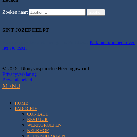
Zoeken naar:
Zoeken
SINT JOZEF HELPT
Eén van mijn favoriete heiligen is Sint Jozef.
Klik hier om meer over
hem te lezen
.
© 2026
|
Dionysiusparochie Heerhugowaard
Privacyverklaring
Preventiebeleid
MENU
HOME
PAROCHIE
CONTACT
BESTUUR
WERKGROEPEN
KERKHOF
KERKBIJDRAGEN