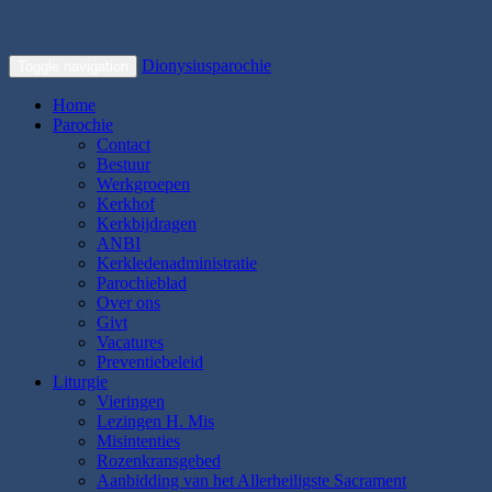
Dionysiusparochie
Toggle navigation
Home
Parochie
Contact
Bestuur
Werkgroepen
Kerkhof
Kerkbijdragen
ANBI
Kerkledenadministratie
Parochieblad
Over ons
Givt
Vacatures
Preventiebeleid
Liturgie
Vieringen
Lezingen H. Mis
Misintenties
Rozenkransgebed
Aanbidding van het Allerheiligste Sacrament