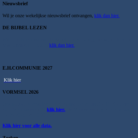
Nieuwsbrief
Wil je onze wekelijkse nieuwsbrief ontvangen,
klik dan hier.
DE BIJBEL LEZEN
Wil je de hele tekst van de Bijbel – de vertaling, die wij in de heilige
Mis gebruiken – lezen,
klik dan hier.
E.H.COMMUNIE 2027
Klik hier
VORMSEL 2026
Ons nieuwe Vormselproject 2026 gaat op vrijdag 07-11-2025 van
start. Voor nadere info
klik hier.
De Vormselviering is op
zondag
17-05-2026 om 10.00 uur
.
Klik hier voor alle data.
Zoeken