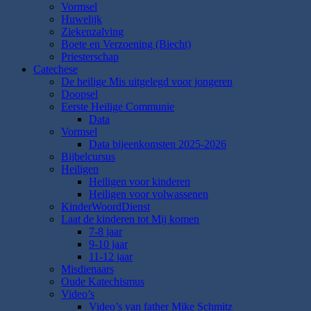
Vormsel
Huwelijk
Ziekenzalving
Boete en Verzoening (Biecht)
Priesterschap
Catechese
De heilige Mis uitgelegd voor jongeren
Doopsel
Eerste Heilige Communie
Data
Vormsel
Data bijeenkomsten 2025-2026
Bijbelcursus
Heiligen
Heiligen voor kinderen
Heiligen voor volwassenen
KinderWoordDienst
Laat de kinderen tot Mij komen
7-8 jaar
9-10 jaar
11-12 jaar
Misdienaars
Oude Katechismus
Video’s
Video’s van father Mike Schmitz