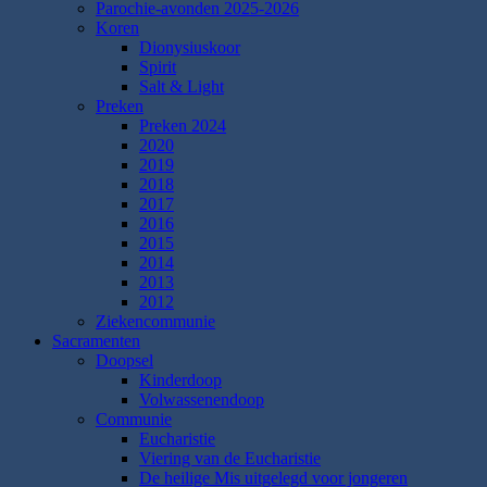
Parochie-avonden 2025-2026
Koren
Dionysiuskoor
Spirit
Salt & Light
Preken
Preken 2024
2020
2019
2018
2017
2016
2015
2014
2013
2012
Ziekencommunie
Sacramenten
Doopsel
Kinderdoop
Volwassenendoop
Communie
Eucharistie
Viering van de Eucharistie
De heilige Mis uitgelegd voor jongeren