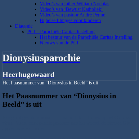
Video’s van father William Nocolas
Video’s van ‘Bewust Katholiek’
Video’s van pastoor André Penne
Bijbelse filmpjes voor kinderen
Diaconie
PCI – Parochiële Caritas Instelling
Het bestuur van de Parochiële Caritas Instelling
Nieuws van de PCI
Dionysiusparochie
Heerhugowaard
Het Paasnummer van “Dionysius in Beeld” is uit
Het Paasnummer van “Dionysius in
Beeld” is uit
Een goed gevuld nummer met natuurlijk reflecties op het Corona-
virus, Pasen, onze penningmeester aan het woord, de nieuwe Givt-
app en nog veel meer.