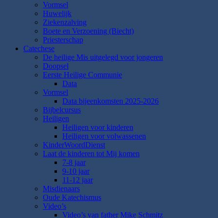
Vormsel
Huwelijk
Ziekenzalving
Boete en Verzoening (Biecht)
Priesterschap
Catechese
De heilige Mis uitgelegd voor jongeren
Doopsel
Eerste Heilige Communie
Data
Vormsel
Data bijeenkomsten 2025-2026
Bijbelcursus
Heiligen
Heiligen voor kinderen
Heiligen voor volwassenen
KinderWoordDienst
Laat de kinderen tot Mij komen
7-8 jaar
9-10 jaar
11-12 jaar
Misdienaars
Oude Katechismus
Video’s
Video’s van father Mike Schmitz