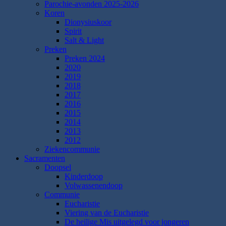
Parochie-avonden 2025-2026
Koren
Dionysiuskoor
Spirit
Salt & Light
Preken
Preken 2024
2020
2019
2018
2017
2016
2015
2014
2013
2012
Ziekencommunie
Sacramenten
Doopsel
Kinderdoop
Volwassenendoop
Communie
Eucharistie
Viering van de Eucharistie
De heilige Mis uitgelegd voor jongeren