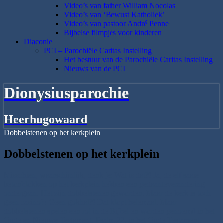
Video’s van father William Nocolas
Video’s van ‘Bewust Katholiek’
Video’s van pastoor André Penne
Bijbelse filmpjes voor kinderen
Diaconie
PCI – Parochiële Caritas Instelling
Het bestuur van de Parochiële Caritas Instelling
Nieuws van de PCI
Dionysiusparochie
Heerhugowaard
Dobbelstenen op het kerkplein
Dobbelstenen op het kerkplein
Misschien, waarschijnlijk, denk je: Wat is dat?! Ja, de elf saaie
betonblokken op het kerkplein hebben een gedaanteverandering
ondergaan. Het zijn dobbelstenen geworden. Maar de kerk is toch
geen casino?! Geen gokhal?! Dat klopt helemaal. Maar
dobbelstenen spelen een rol in de Bijbel en worden genoemd in het
Oude en Nieuwe Testament. Psalm 22, in het Oude Testament,