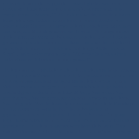
voorspelt de uiterlijke en pijnlijke omstandigheden van het lijden en
sterven van Jezus. Maar ook zijn innerlijke verlatenheid. In het
evangelie van Johannes (19,23-24) lezen we dat, toen de soldaten
Jezus gekruisigd hadden, ze zijn kleren in vieren deelden, voor
iedere soldaat één deel. Ze namen ook zijn onderkleed, dat zonder
naad was, aan één stuk geweven van bovenaf. (Sommige mensen
denken graag dat Maria dat bijzondere onderkleed voor Jezus heeft
gemaakt.) De soldaten zeiden tot elkaar: Laten we dat onderkleed
niet scheuren, maar er om loten wie hem krijgt. Aldus moest de
Schrift (Psalm 22) vervuld worden: “Zij verdeelden mijn kleren
onder elkaar en dobbelden om mijn gewaad”.
Het kruis is in de Katholieke Kerk ook een teken van liefde, redding
en hoop. Jezus wéét wat onrecht is, lijden, eenzaamheid, solidariteit
én vergevingsgezindheid: hangend aan het kruis, vroeg Hij zijn
Vader de mensen te vergeven die Hem vals beschuldigd hadden en
onschuldig veroordeeld. Zo is Jezus dé Weg. Naar vrede. Naar
gerechtigheid. Naar vergevingsgezindheid en medemenselijkheid.
Naar het góede. Veel dank aan de kunstenaar die ook de Mariakapel
heeft gerestaureerd, want hij heeft het dobbelstenen-idee
gepresenteerd en vorm gegeven. Johnny en Nenetzin Gingnagel en
Jorge Bosma hebben het info-bord ontworpen en (wordt binnenkort)
gerealiseerd. En ook de donateurs weer hartelijk bedankt. ‘Ons
stukje Middenweg’ is bijzonder geworden. Een Bijbelse blikvanger!