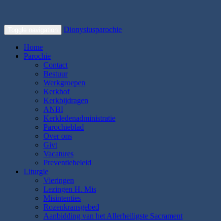
Dionysiusparochie
Toggle navigation
Home
Parochie
Contact
Bestuur
Werkgroepen
Kerkhof
Kerkbijdragen
ANBI
Kerkledenadministratie
Parochieblad
Over ons
Givt
Vacatures
Preventiebeleid
Liturgie
Vieringen
Lezingen H. Mis
Misintenties
Rozenkransgebed
Aanbidding van het Allerheiligste Sacrament