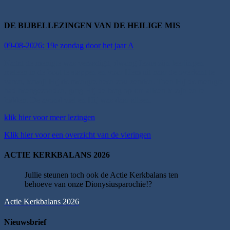
DE BIJBELLEZINGEN VAN DE HEILIGE MIS
09-08-2026: 19e zondag door het jaar A
Nadat de menigte was verzadigd, dwong Jezus zijn leerlingen
meteen in de boot te stappen en voor Hem uit naar de overkant te
varen, terwijl Hij de menigte heen zou zenden. Toen Hij de menigte
had heengezonden, ging Hij de berg op om alleen te zijn en te
bidden. De avond viel en Hij was daar alleen.
klik hier voor meer lezingen
Klik hier voor een overzicht van de vieringen
ACTIE KERKBALANS 2026
Jullie steunen toch ook de Actie Kerkbalans ten
behoeve van onze Dionysiusparochie!?
Actie Kerkbalans 2026
Nieuwsbrief