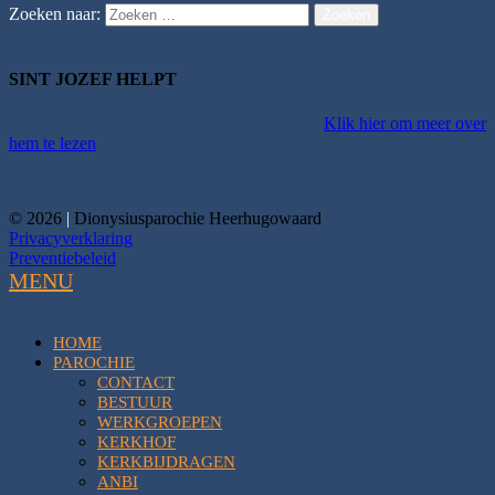
Zoeken naar:
Zoeken
SINT JOZEF HELPT
Eén van mijn favoriete heiligen is Sint Jozef.
Klik hier om meer over
hem te lezen
.
© 2026
|
Dionysiusparochie Heerhugowaard
Privacyverklaring
Preventiebeleid
MENU
HOME
PAROCHIE
CONTACT
BESTUUR
WERKGROEPEN
KERKHOF
KERKBIJDRAGEN
ANBI