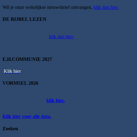
Wil je onze wekelijkse nieuwsbrief ontvangen,
klik dan hier.
DE BIJBEL LEZEN
Wil je de hele tekst van de Bijbel – de vertaling, die wij in de heilige
Mis gebruiken – lezen,
klik dan hier.
E.H.COMMUNIE 2027
Klik hier
VORMSEL 2026
Ons nieuwe Vormselproject 2026 gaat op vrijdag 07-11-2025 van
start. Voor nadere info
klik hier.
De Vormselviering is op
zondag
17-05-2026 om 10.00 uur
.
Klik hier voor alle data.
Zoeken